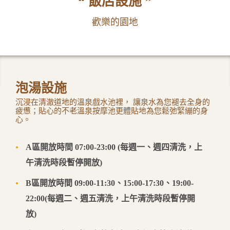
飯店設施
渡假會議
歡樂的園地
飯店設施
周邊景點
泡湯設施
沉浸在清澈道地的溫泉戲水池裡， 讓泉水為您褪去全身的
聯絡我們
疲憊；貼心的不老溫泉按摩池更體貼地為您鬆弛緊繃的身
心。
A區開放時間 07:00-23:00 (每週一、週四清洗，上
午清洗時段暫停開放)
B區開放時間 09:00-11:30、15:00-17:30、19:00-
22:00(每週二、週五清洗，上午清洗時段暫停開
放)