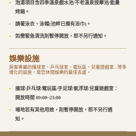
泡湯項目含四季溫泉戲水池/不老溫泉按摩池/能量
烤箱。
造訪花蓮館
中文
English
日本語
한국어
請著泳衣、泳帽(池畔已備有浴巾)。
如需緊急清洗則暫停開放，恕不另行通知。
娛樂設施
房客專屬的撞球室、乒乓球室、電玩區、兒童遊戲室...等多
樣化的設施，是您休閒娛樂的最佳去處。
撞球/乒乓球/電玩區/手足球/氣浮球/兒童遊戲室：
開放時間 09:00~23:00
場地若有其他用途，則暫停開放，恕不另行通
知。