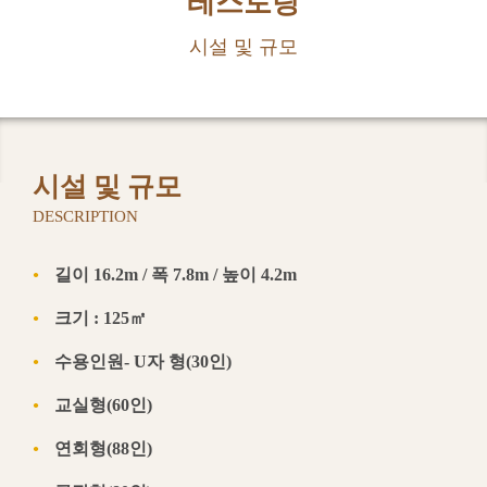
레스토랑
주변관광지
시설 및 규모
연락방법
시설 및 규모
DESCRIPTION
길이 16.2m / 폭 7.8m / 높이 4.2m
크기 : 125㎡
수용인원- U자 형(30인)
화롄관
교실형(60인)
中文
English
日本語
한국어
연회형(88인)