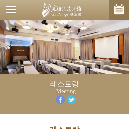
소식
호텔소개
객실
레스토랑
다이닝
Meeting
호텔시설